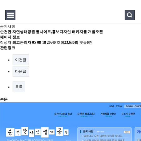
공지사항
순천만 자연생태공원 웹사이트,홍보디자인 패키지를 개발오픈
페이지 정보
작성자
최고관리자
05-08-18 20:40
조회
23,636회
댓글
0건
관련링크
이전글
다음글
목록
본문