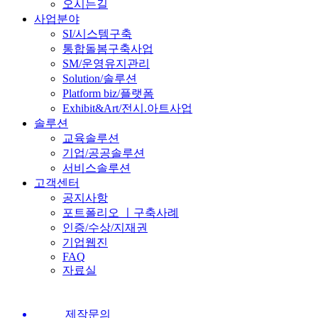
오시는길
사업분야
SI/시스템구축
통합돌봄구축사업
SM/운영유지관리
Solution/솔루션
Platform biz/플랫폼
Exhibit&Art/전시.아트사업
솔루션
교육솔루션
기업/공공솔루션
서비스솔루션
고객센터
공지사항
포트폴리오 ㅣ구축사례
인증/수상/지재권
기업웹진
FAQ
자료실
제작문의